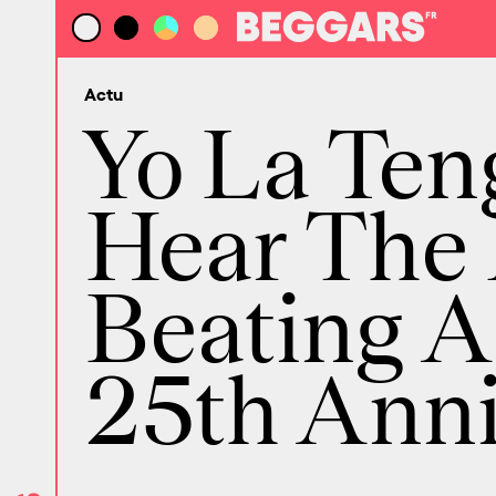
Actu
Yo La Teng
Hear The 
Beating A
25th Anni