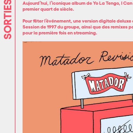
SORTIES
Aujourd’hui, l’iconique album de Yo La Tengo, I Can
premier quart de siècle.
Pour fêter l’événement, une version digitale deluxe 
Session de 1997 du groupe, ainsi que des remixes p
pour la première fois en streaming.