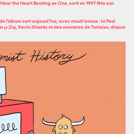
 Hear the Heart Beating as One, sorti en 1997 fête son
de l’album sort aujourd’hui, avec moult bonus : la Peel
ar µ-Ziq, Kevin Shields et des membres de Tortoise, dispos