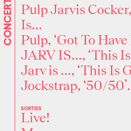
CONCERTS
Pulp Jarvis Cocker
Is…
Pulp, ‘Got To Have 
JARV IS…, ‘This Is
Jarv is …, ‘This Is 
Jockstrap, ‘50/50’.
SORTIES
Live!