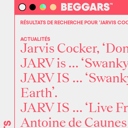
RÉSULTATS DE RECHERCHE POUR
‘JARVIS CO
ACTUALITÉS
Jarvis Cocker, ‘Dom
JARV is … ‘Swanky 
JARV IS … ‘Swanky
Earth’.
JARV IS … ‘Live Fr
Antoine de Caunes e