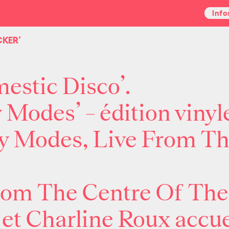
Info
CKER’
estic Disco’.
Modes’ – édition vinyle
 Modes, Live From Th
om The Centre Of The 
t Charline Roux accueil