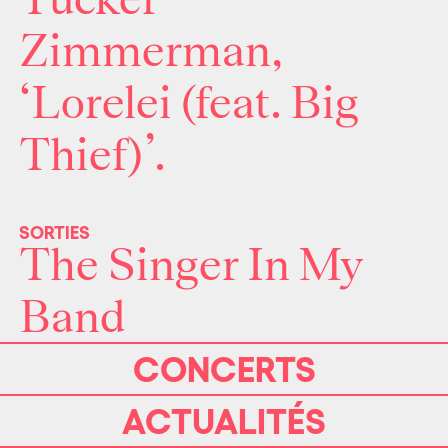
Tucker
Zimmerman,
‘Lorelei (feat. Big
Thief)’.
SORTIES
The Singer In My
Band
It’s A Beautiful
CONCERTS
Place
ACTUALITÉS