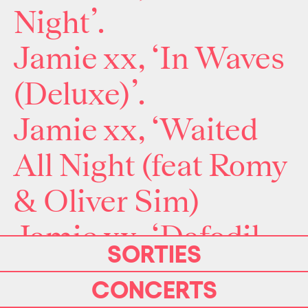
Night’.
Jamie xx, ‘In Waves
(Deluxe)’.
Jamie xx, ‘Waited
All Night (feat Romy
& Oliver Sim)
Jamie xx, ‘Dafodil
SORTIES
(feat. John Glacier,
CONCERTS