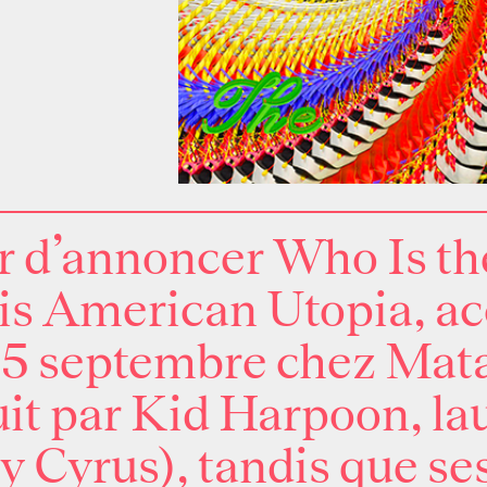
er d’annoncer
Who Is th
is American Utopia, ac
le 5 septembre chez Mat
uit par Kid Harpoon, l
y Cyrus), tandis que se