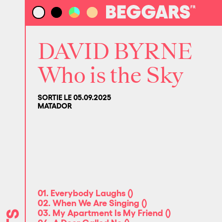
DAVID BYRNE
Who is the Sky
SORTIE LE 05.09.2025
MATADOR
01. Everybody Laughs
(
)
02. When We Are Singing
(
)
03. My Apartment Is My Friend
(
)