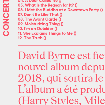
CONCERTS
04. A Door Called No
(
)
05. What Is the Reason for It?
(
)
06. I Met the Buddha at a Downtown Party
(
)
07. Don't Be Like That
(
)
08. The Avant Garde
(
)
09. Moisturizing Thing
(
)
10. I'm an Outsider
(
)
11. She Explains Things to Me
(
)
12. The Truth
(
)
David Byrne est fi
nouvel album depu
2018, qui sortira 
L’album a été prod
(Harry Styles, Mile