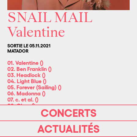
SNAIL MAIL
Valentine
SORTIE LE 05.11.2021
MATADOR
01. Valentine
(
)
02. Ben Franklin
(
)
03. Headlock
(
)
04. Light Blue
(
)
05. Forever (Sailing)
(
)
06. Madonna
(
)
07. c. et al.
(
)
08. Glory
(
)
CONCERTS
09. Automate
(
)
10. Mia
(
)
ACTUALITÉS