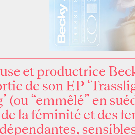
use et productrice
Beck
rtie de son EP ‘
Trassli
g’
(ou “emmêlé” en suéd
e la féminité et des f
 indépendantes, sensibl