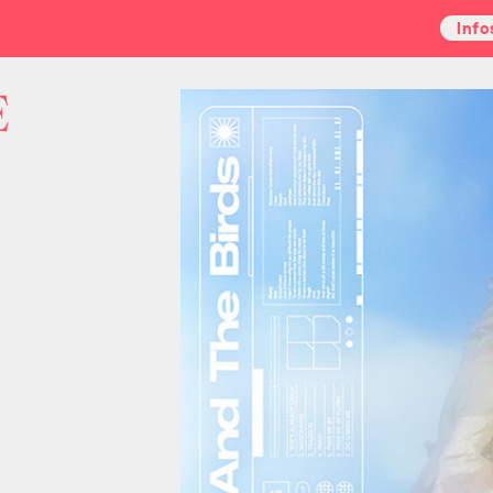
Info
E