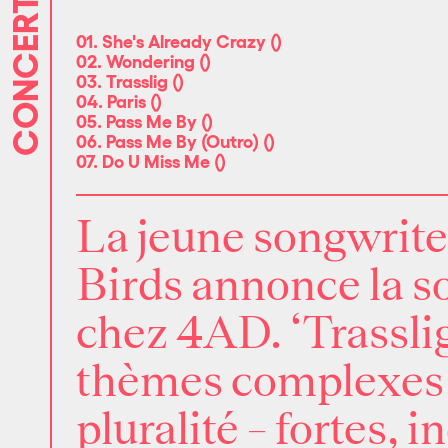
CONCERTS
01. She's Already Crazy
(
)
02. Wondering
(
)
03. Trasslig
(
)
04. Paris
(
)
05. Pass Me By
(
)
06. Pass Me By (Outro)
(
)
07. Do U Miss Me
(
)
La jeune songwrite
Birds
annonce la so
chez
4AD
. ‘
Trassli
thèmes complexes d
pluralité – fortes,