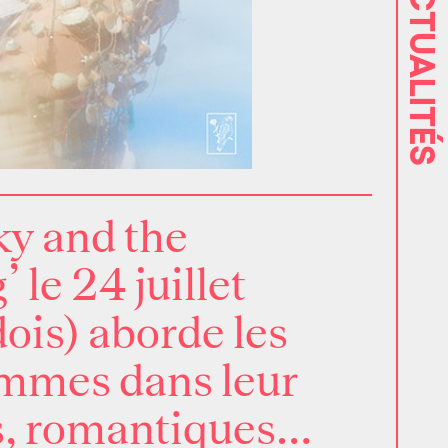
ACTUALITÉS
y and the
g’
le 24 juillet
ois) aborde les
emmes dans leur
es, romantiques…