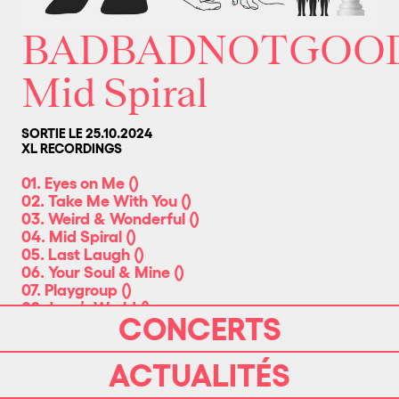
BADBADNOTGOO
Mid Spiral
SORTIE LE 25.10.2024
XL RECORDINGS
01. Eyes on Me
(
)
02. Take Me With You
(
)
03. Weird & Wonderful
(
)
04. Mid Spiral
(
)
05. Last Laugh
(
)
06. Your Soul & Mine
(
)
07. Playgroup
(
)
08. Juan’s World
(
)
CONCERTS
09. Taco Taco
(
)
10. Setima Regra
(
)
11. Sunday Afternoon’s Dream
(
)
ACTUALITÉS
12. Rewind Your Mind
(
)
13. First Love
(
)