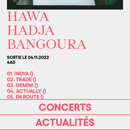
HAWA
HADJA
BANGOURA
SORTIE LE 04.11.2022
4AD
01. INDYA
(
)
02. TRADE
(
)
03. GEMINI
(
)
04. ACTUALLY
(
)
05. EN ROUTE
(
)
06. MMMM
(
)
CONCERTS
07. AIN'T U
(
)
08. 7 DEADLY SINS LUST
(
)
ACTUALITÉS
09. PROGRESSION
(
)
10. CREDITS
(
)