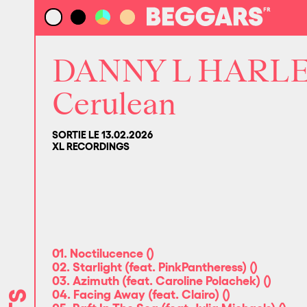
DANNY L HARL
Cerulean
SORTIE LE 13.02.2026
XL RECORDINGS
01. Noctilucence
(
)
02. Starlight (feat. PinkPantheress)
(
)
03. Azimuth (feat. Caroline Polachek)
(
)
04. Facing Away (feat. Clairo)
(
)