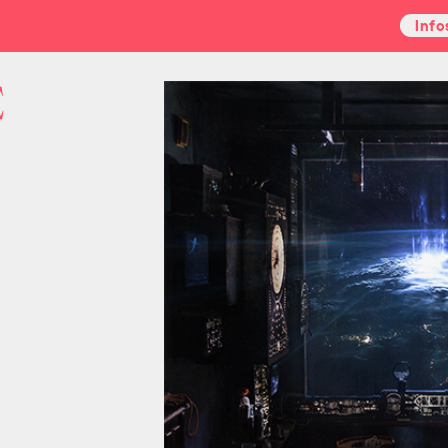
Info
E