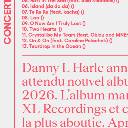
CONCERTS
05. Raft In The Sea (feat. Julia Michaels)
(
)
06. Island (da da da)
(
)
07. Te Re Re (feat. kacha)
(
)
08. Laa
(
)
09. O Now Am I Truly Lost
(
)
10. Two Hearts
(
)
11. Crystallise My Tears (feat. Oklou and MNE
12. On & On (feat. Caroline Polachek)
(
)
13. Teardrop in the Ocean
(
)
Danny L Harle anno
attendu nouvel al
2026. L’album marq
XL Recordings
et c
la plus aboutie. Ap