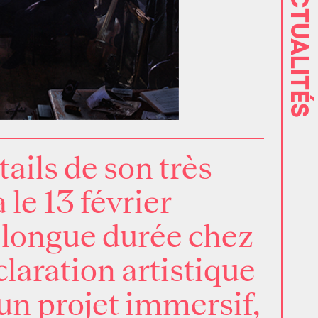
ACTUALITÉS
ails de son très
a le 13 février
 longue durée chez
claration artistique
un projet immersif,