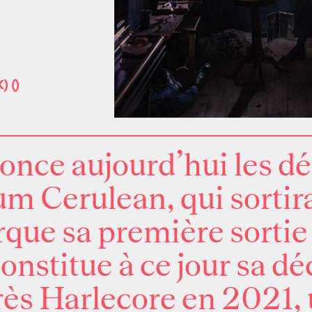
K)
(
)
nce aujourd’hui les dét
bum
Cerulean
, qui sortir
ue sa première sortie
onstitue à ce jour sa dé
rès
Harlecore
en 2021, 