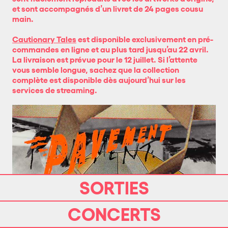
et sont accompagnés d’un livret de 24 pages cousu
main.
Cautionary Tales
est disponible exclusivement en pré-
commandes en ligne et au plus tard jusqu’au 22 avril.
La livraison est prévue pour le 12 juillet. Si l’attente
vous semble longue, sachez que la collection
complète est disponible dès aujourd’hui sur les
services de streaming.
SORTIES
CONCERTS