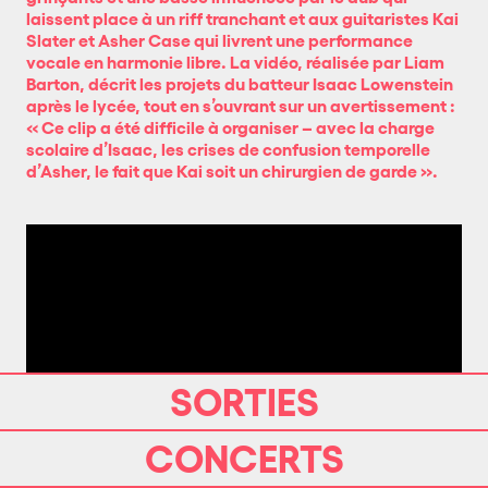
laissent place à un riff tranchant et aux guitaristes Kai
Slater et Asher Case qui livrent une performance
vocale en harmonie libre. La vidéo, réalisée par Liam
Barton, décrit les projets du batteur Isaac Lowenstein
après le lycée, tout en s’ouvrant sur un avertissement :
« Ce clip a été difficile à organiser – avec la charge
scolaire d’Isaac, les crises de confusion temporelle
d’Asher, le fait que Kai soit un chirurgien de garde ».
SORTIES
CONCERTS