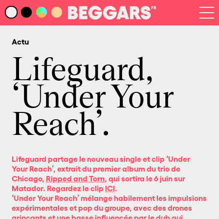
Infos
Index Artistes
Actu
Recherche
Newsletter
Lifeguard,
‘Under Your
Reach’.
Lifeguard partage le nouveau single et clip
‘Under
Your Reach’
, extrait du premier album du trio de
Chicago,
Ripped and Torn
, qui sortira le 6 juin sur
Matador. Regardez le clip
ICI
.
‘Under Your Reach’ mélange habilement les impulsions
expérimentales et pop du groupe, avec des drones
grinçants et une basse influencée par le dub qui