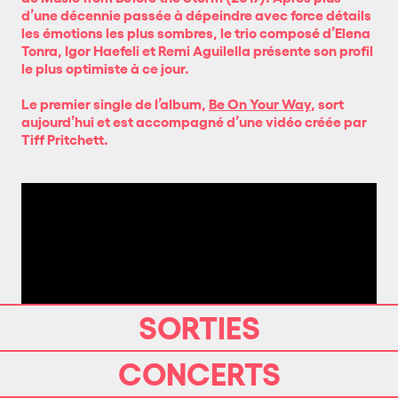
d’une décennie passée à dépeindre avec force détails
les émotions les plus sombres, le trio composé d’Elena
Tonra, Igor Haefeli et Remi Aguilella présente son profil
le plus optimiste à ce jour.
Le premier single de l’album,
Be On Your Way
, sort
aujourd’hui et est accompagné d’une vidéo créée par
Tiff Pritchett.
SORTIES
CONCERTS