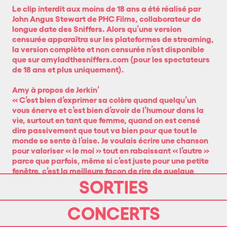
Le clip interdit aux moins de 18 ans a été réalisé par
John Angus Stewart de PHC Films, collaborateur de
longue date des Sniffers. Alors qu’une version
censurée apparaîtra sur les plateformes de streaming,
la version complète et non censurée n’est disponible
que sur amyladthesniffers.com (pour les spectateurs
de 18 ans et plus uniquement).
Amy à propos de Jerkin’
« C’est bien d’exprimer sa colère quand quelqu’un
vous énerve et c’est bien d’avoir de l’humour dans la
vie, surtout en tant que femme, quand on est censé
dire passivement que tout va bien pour que tout le
monde se sente à l’aise. Je voulais écrire une chanson
pour valoriser « le moi » tout en rabaissant « l’autre »
parce que parfois, même si c’est juste pour une petite
fenêtre, c’est la meilleure façon de rire de quelque
chose et de se donner du pouvoir. Le monde m’énerve
SORTIES
et me brise le cœur plus que jamais en ce moment,
autant lui rendre la pareille. C’est inutile mais c’est
CONCERTS
cathartique ».