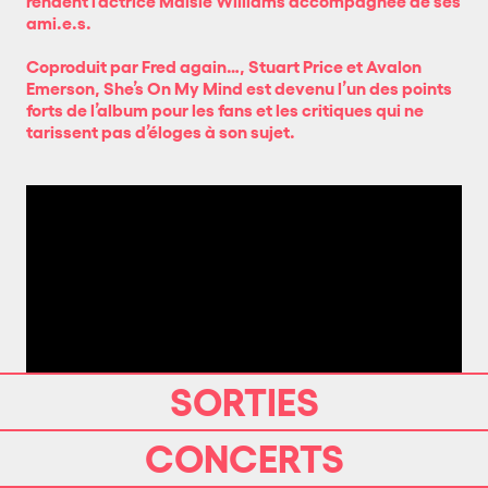
rendent l’actrice Maisie Williams accompagnée de ses
ami.e.s.
Coproduit par Fred again…, Stuart Price et Avalon
Emerson, She’s On My Mind est devenu l’un des points
forts de l’album pour les fans et les critiques qui ne
tarissent pas d’éloges à son sujet.
SORTIES
CONCERTS