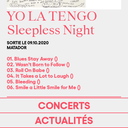
YO LA TENGO
Sleepless Night
SORTIE LE 09.10.2020
MATADOR
01. Blues Stay Away
(
)
02. Wasn't Born to Follow
(
)
03. Roll On Babe
(
)
04. It Takes a Lot to Laugh
(
)
05. Bleeding
(
)
06. Smile a Little Smile for Me
(
)
CONCERTS
Après ‘We Have
Amnesia’, conçu et publié
ACTUALITÉS