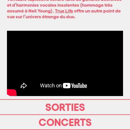
et d’harmonies vocales insolentes (hommage très
assumé à Neil Young),
True Life
offre un autre point de
vue sur l’univers étrange du duo.
SORTIES
CONCERTS