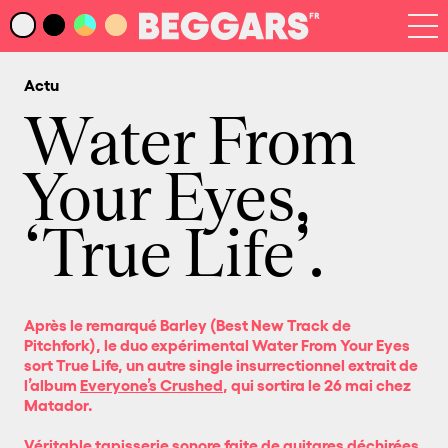
Infos
Index Artistes
Actu
Recherche
Newsletter
Water From
Your Eyes,
‘True Life’.
Après le remarqué Barley (Best New Track de
Pitchfork), le duo expérimental Water From Your Eyes
sort True Life, un autre single insurrectionnel extrait de
l’album
Everyone’s Crushed
, qui sortira le 26 mai chez
Matador.
Véritable tapisserie sonore faite de guitares déchirées