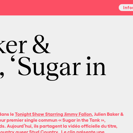
Info
ker &
‘Sugar in
dans le
Tonight Show Starring Jimmy Fallon
,
Julien Baker &
 leur premier single commun «
Sugar in the Tank
»,
ds
. Aujourd’hui, ils partagent la vidéo officielle du titre,
country queer Stud Country. Le clip présente une