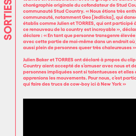
SORTIES
chorégraphie originale du cofondateur de Stud Co
communauté Stud Country.
« Nous étions très ent
communauté, notamment Geo [Jedlicka], qui danse à
établis comme Julien et TORRES, qui ont participé
ce renouveau de la country est incroyable »
, décla
déclare :
« En tant que personne transgenre élevée
avec cette partie de moi-même dans un endroit où je
aussi plein de personnes queer très chaleureuses »
Julien Baker et TORRES ont déclaré à propos du clip
Country aient accepté de s’amuser avec nous et de p
personnes impliquées sont si talentueuses et elles
apprenions les mouvements. Pour nous, c’est partic
qui faire des trucs de cow-boy ici à New York »