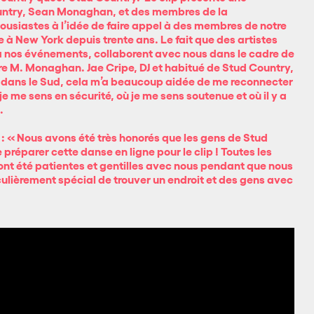
untry,
Sean Monaghan
, et des membres de la
housiastes à l’idée de faire appel à des membres de notre
 New York depuis trente ans. Le fait que des artistes
 à nos événements, collaborent avec nous dans le cadre de
re M. Monaghan. Jae Cripe, DJ et habitué de Stud Country,
 dans le Sud, cela m’a beaucoup aidée de me reconnecter
 me sens en sécurité, où je me sens soutenue et où il y a
.
 :
« Nous avons été très honorés que les gens de Stud
réparer cette danse en ligne pour le clip ! Toutes les
 ont été patientes et gentilles avec nous pendant que nous
ulièrement spécial de trouver un endroit et des gens avec