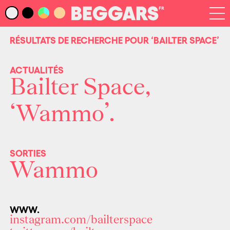
Infos
Index Artistes
RÉSULTATS DE RECHERCHE POUR
‘BAILTER SPACE’
Recherche
Newsletter
ACTUALITÉS
Bailter Space,
‘Wammo’.
SORTIES
Wammo
WWW.
instagram.com/bailterspace